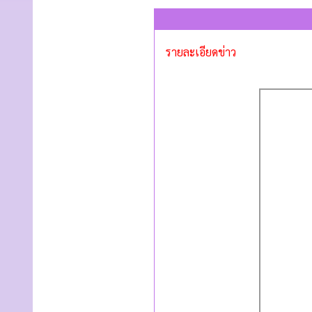
รายละเอียดข่าว